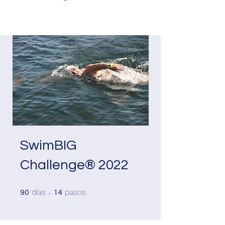
SwimBIG
Challenge® 2022
90 días
14 pasos
días
pasos
90
14