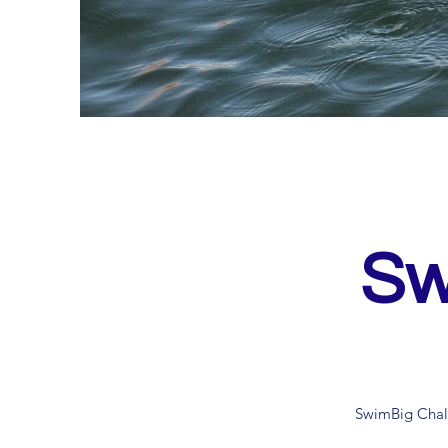
Sw
SwimBig Chall