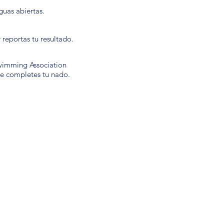
guas abiertas.
y reportas tu resultado.
wimming Association
ue completes tu nado.