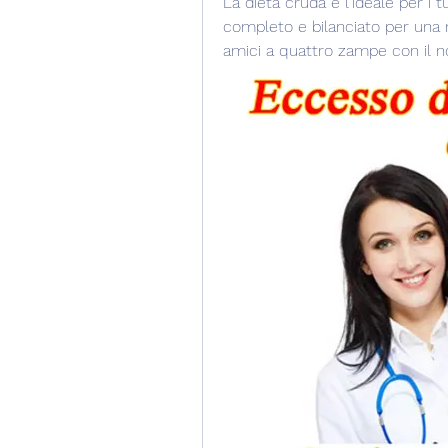
La dieta cruda è l'ideale per i tu
completo e bilanciato per una nu
amici a quattro zampe con il no