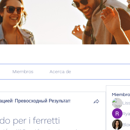
Miembros
Acerca de
Miembr
цией! Превосходный Результат!
Lis
Rya
o per i ferretti
Blo