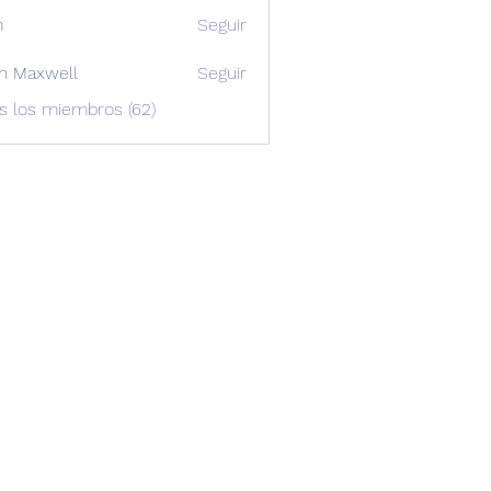
m
Seguir
n Maxwell
Seguir
xwell
s los miembros (62)