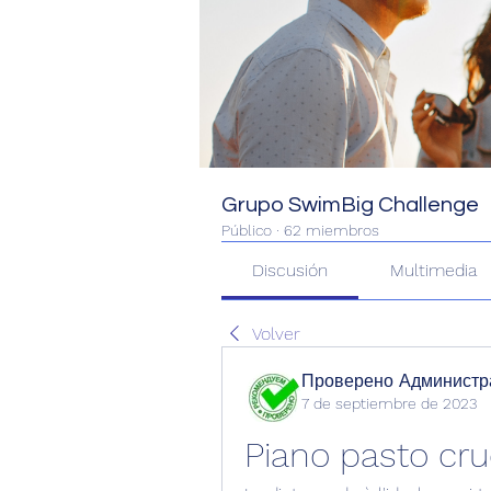
Grupo SwimBig Challenge
Público
·
62 miembros
Discusión
Multimedia
Volver
Проверено Администра
7 de septiembre de 2023
Piano pasto crud