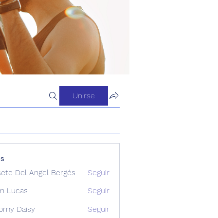
Unirse
os
sete Del Angel Bergés
Seguir
n Lucas
Seguir
omy Daisy
Seguir