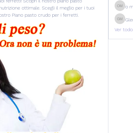
oi ferretti! Scopri il nostro piano pasto 
o 
trizione ottimale. Scegli il meglio per i tuoi 
o m
stro Piano pasto crudo per i ferretti.
Gle
Glen Ma
Ver todo