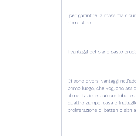
 per garantire la massima sicurezza alimentare e la salute del nostro animale 
domestico.
I vantaggi del piano pasto crudo
Ci sono diversi vantaggi nell'ado
primo luogo, che vogliono assicur
alimentazione può contribuire 
quattro zampe, ossa e frattaglie
proliferazione di batteri o altri 