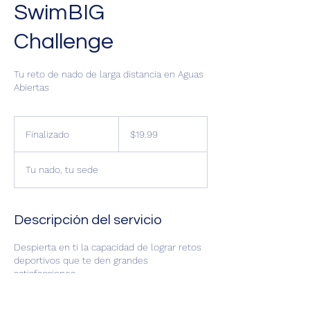
SwimBIG
Challenge
Tu reto de nado de larga distancia en Aguas
Abiertas
19.99
pesos
Finalizado
F
$19.99
mexicanos
i
n
Tu nado, tu sede
a
l
i
z
Descripción del servicio
a
d
Despierta en ti la capacidad de lograr retos
o
deportivos que te den grandes
satisfacciones.