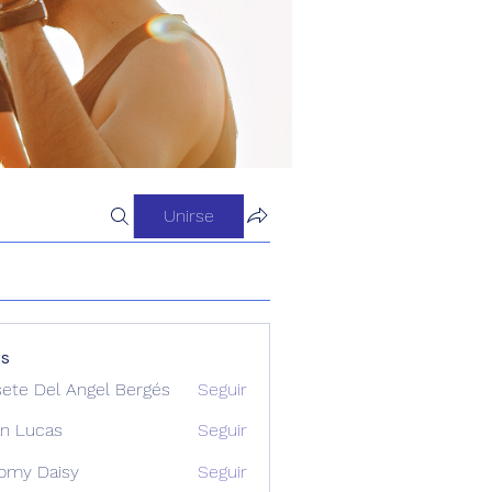
Unirse
os
sete Del Angel Bergés
Seguir
n Lucas
Seguir
omy Daisy
Seguir