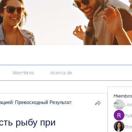
Miembros
Acerca de
Miembr
цией! Превосходный Результат!
Lis
Rya
ть рыбу при 
Blo