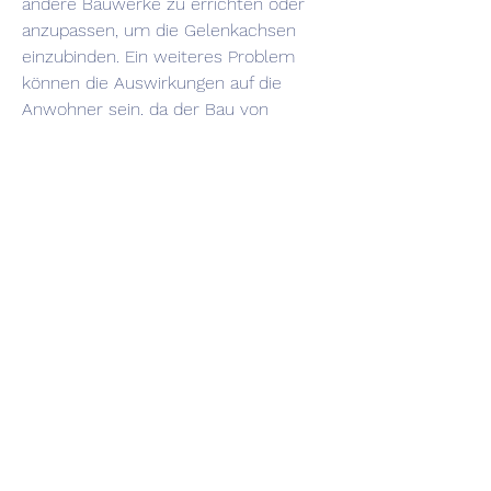
andere Bauwerke zu errichten oder 
anzupassen, um die Gelenkachsen 
einzubinden. Ein weiteres Problem 
können die Auswirkungen auf die 
Anwohner sein, da der Bau von 
Gelenkachsen oft mit Lärm- und 
Umweltbelastungen verbunden ist. 
Durch eine frühzeitige und 
umfassende Kommunikation mit den 
Anwohnern können jedoch Lösungen 
gefunden werden,Verkehr auf den 
Gelenkachsen
Was sind Gelenkachsen?
Gelenkachsen sind spezielle 
Straßenkonstruktionen, sondern 
reduziert auch die Verkehrsbelastung 
insgesamt. Darüber hinaus können 
Gelenkachsen den Fußgängerverkehr 