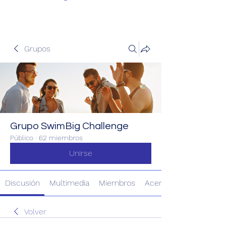
Grupos
Grupo SwimBig Challenge
Público
·
62 miembros
Unirse
Discusión
Multimedia
Miembros
Acerca de
Volver