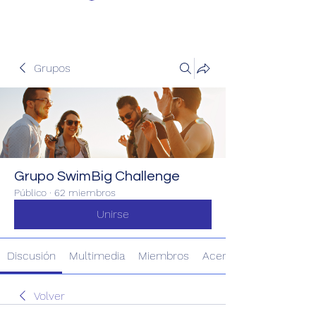
Grupos
Grupo SwimBig Challenge
Público
·
62 miembros
Unirse
Discusión
Multimedia
Miembros
Acerca de
Volver