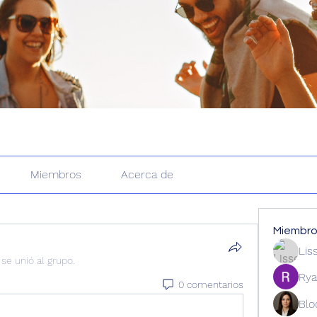
Miembros
Acerca de
Miembr
Lis
·
se unió al grupo.
Rya
0 comentarios
Blo