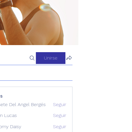
Unirse
os
sete Del Angel Bergés
Seguir
n Lucas
Seguir
omy Daisy
Seguir