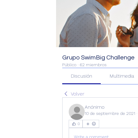
Grupo SwimBig Challenge
Público
·
62 miembros
Discusión
Multimedia
Volver
Anónimo
10 de septiembre de 2021
0
Write a comment...