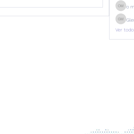
o 
o m
Gle
Glen Ma
Ver todo