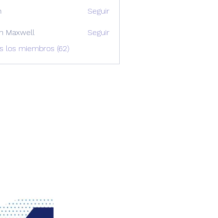
m
Seguir
n Maxwell
Seguir
xwell
s los miembros (62)