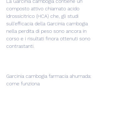
La Garcinia cambogia contiene un 
composto attivo chiamato acido 
idrossicitrico (HCA) che, gli studi 
sull'efficacia della Garcinia cambogia 
nella perdita di peso sono ancora in 
corso e i risultati finora ottenuti sono 
contrastanti.
Garcinia cambogia farmacia ahumada: 
come funziona
Garcinia cambogia farmacia ahumada 
offre integratori di Garcinia cambogia 
sotto forma di capsule o compresse. 
Questi prodotti sono formulati per 