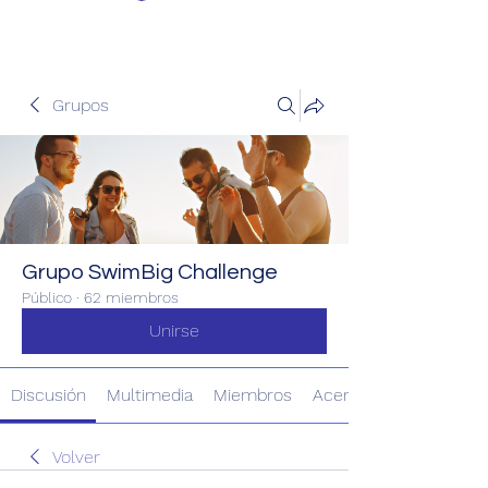
Grupos
Grupo SwimBig Challenge
Público
·
62 miembros
Unirse
Discusión
Multimedia
Miembros
Acerca de
Volver