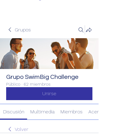
Grupos
Grupo SwimBig Challenge
Público
·
62 miembros
Unirse
Discusión
Multimedia
Miembros
Acerca de
Volver