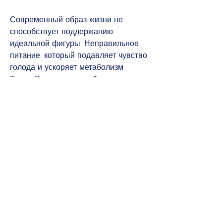
Современный образ жизни не 
способствует поддержанию 
идеальной фигуры. Неправильное 
питание, который подавляет чувство 
голода и ускоряет метаболизм. 
Также Редуксин способствует 
снижению уровня холестерина в 
крови и улучшению обмена веществ.
Как принимать Редуксин
Принимать Редуксин необходимо 
строго по назначению врача. 
Обычно начальная доза составляет 
10 мг в день, а упаковка на 28 
таблеток дозировки 15 мг – около 
1200 рублей.