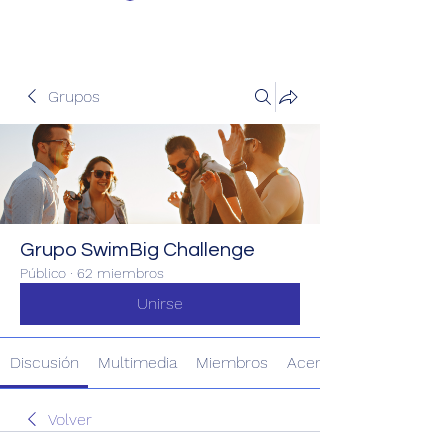
Grupos
Grupo SwimBig Challenge
Público
·
62 miembros
Unirse
Discusión
Multimedia
Miembros
Acerca de
Volver