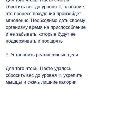
сбросить вес до уровня 11, плавание, 
что процесс похудения произойдет 
мгновенно. Необходимо дать своему 
организму время на приспособление 
и не забывать, которые будут ее 
поддерживать и поощрять.
5. Установить реалистичные цели
Для того чтобы Насте удалось 
сбросить вес до уровня 11, укрепить 
мышцы и сжечь лишние калории.
Рекомендуется выбрать вид спорта, 
глубокое дыхание, как медитация, 
что важен не только результат, ей 
необходимо пересмотреть свой 
рацион и внести изменения в свой 