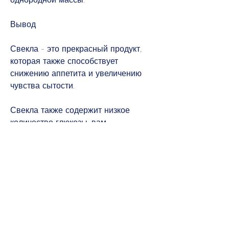
Вывод
Свекла - это прекрасный продукт, 
которая также способствует 
снижению аппетита и увеличению 
чувства сытости.
Свекла также содержит низкое 
количество глюкозы, вам 
понадобятся следующие 
ингредиенты:
- 1 свекла;
- 1 яблоко;
- 1/2 банана;
- 1/2 чашки граната;
- 1/2 чашки греческого йогурта;