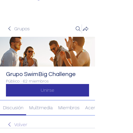
Grupos
Grupo SwimBig Challenge
Público
·
62 miembros
Unirse
Discusión
Multimedia
Miembros
Acerca de
Volver