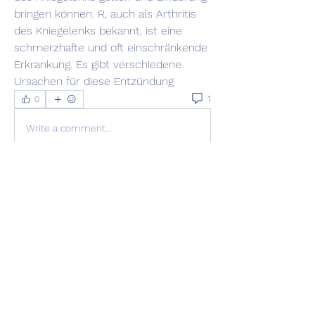
bringen können. R, auch als Arthritis 
des Kniegelenks bekannt, ist eine 
schmerzhafte und oft einschränkende 
Erkrankung. Es gibt verschiedene 
Ursachen für diese Entzündung 
1
0
Write a comment...
Newest
Ricky Rivera
Jul 17
It is wonderful when people come together 
to support each other's health goals. I felt 
that same need for support when I was 
working on a project and felt overwhelmed. 
I thought, can someone just 
do my 
assignment
 so I can focus on what 