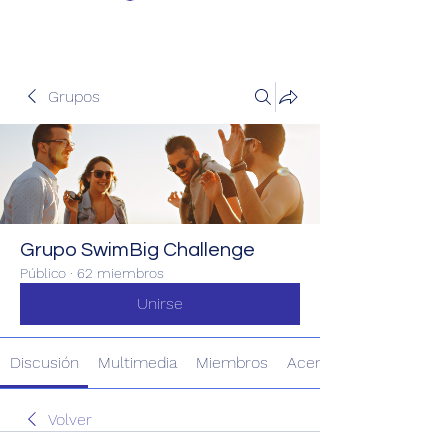
Grupos
Grupo SwimBig Challenge
Público
·
62 miembros
Unirse
Discusión
Multimedia
Miembros
Acerca de
Volver