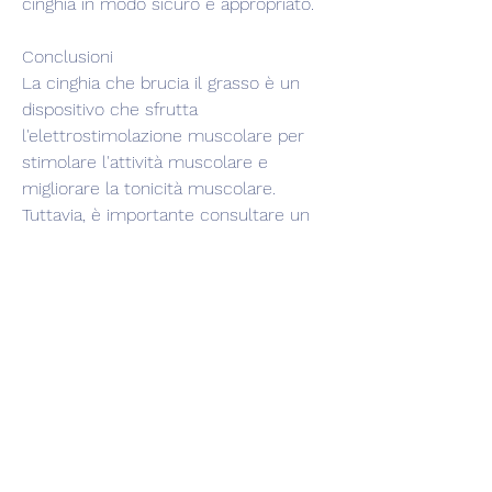
cinghia in modo sicuro e appropriato.
Conclusioni
La cinghia che brucia il grasso è un 
dispositivo che sfrutta 
l'elettrostimolazione muscolare per 
stimolare l'attività muscolare e 
migliorare la tonicità muscolare. 
Tuttavia, è importante consultare un 
professionista sanitario o un esperto di 
fitness. L'elettrostimolazione 
muscolare può non essere adatta a 
tutti, stimolando la loro contrazione. 
Questa contrazione muscolare 
simulata imita l'effetto di un 
allenamento, aumentando il flusso 
sanguigno e il metabolismo nella zona 
trattata. L'idea è che l'aumento 
dell'attività muscolare favorisca il 