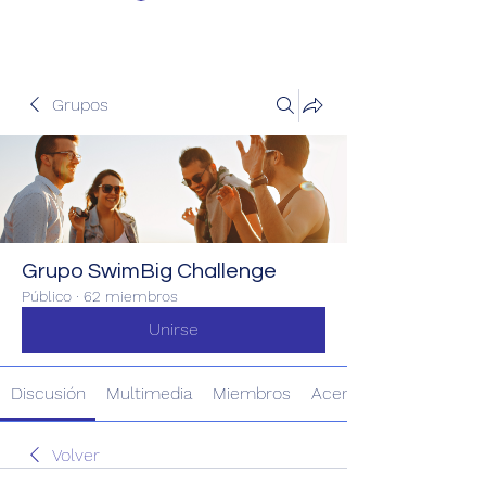
Grupos
Grupo SwimBig Challenge
Público
·
62 miembros
Unirse
Discusión
Multimedia
Miembros
Acerca de
Volver