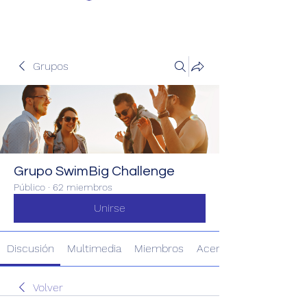
Grupos
Grupo SwimBig Challenge
Público
·
62 miembros
Unirse
Discusión
Multimedia
Miembros
Acerca de
Volver