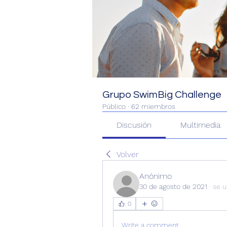
Grupo SwimBig Challenge
Público
·
62 miembros
Discusión
Multimedia
Volver
Anónimo
30 de agosto de 2021
·
se u
0
Write a comment...