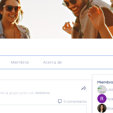
Miembros
Acerca de
Miembr
Lis
nió al grupo junto con
Anónimo
.
Rya
0 comentarios
Blo