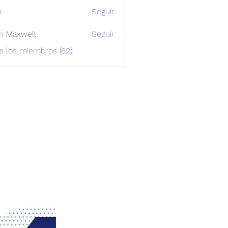
m
Seguir
n Maxwell
Seguir
xwell
s los miembros (62)