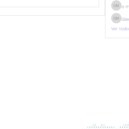
o 
o m
Gle
Glen Ma
Ver todo