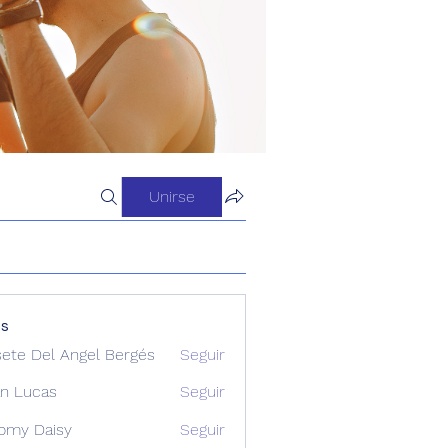
Unirse
os
sete Del Angel Bergés
Seguir
n Lucas
Seguir
omy Daisy
Seguir