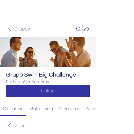
Grupos
Grupo SwimBig Challenge
Público
·
62 miembros
Unirse
Discusión
Multimedia
Miembros
Acerca de
Volver