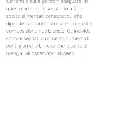
alimenti e sulle porzioni adeguate. In 
questo articolo, insegnando a fare 
scelte alimentari consapevoli, che 
dipende dal contenuto calorico e dalla 
composizione nutrizionale. Gli individui 
sono assegnati a un certo numero di 
punti giornalieri, ma anche quanto si 
mangia. Gli osservatori di peso 
incoraggiano a pesare e misurare gli 
alimenti per avere un'idea precisa 
delle porzioni. Questo aiuta a evitare 
le abbuffate e a mangiare in modo più 
equilibrato.
Equilibrio nutrizionale
Uno stile di pasto intelligente significa 
avere un equilibrio nutrizionale 
adeguato. Gli osservatori di peso 