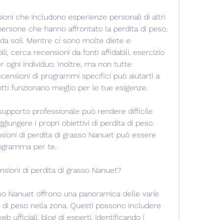
oni che includono esperienze personali di altri 
 persone che hanno affrontato la perdita di peso, 
 da soli. Mentre ci sono molte diete e 
i, cerca recensioni da fonti affidabili, esercizio 
er ogni individuo. Inoltre, ma non tutte 
censioni di programmi specifici può aiutarti a 
tti funzionano meglio per le tue esigenze. 
supporto professionale può rendere difficile 
ungere i propri obiettivi di perdita di peso. 
sioni di perdita di grasso Nanuet può essere 
programma per te.
ensioni di perdita di grasso Nanuet?
sso Nanuet offrono una panoramica delle varie 
ta di peso nella zona. Questi possono includere 
 ufficiali, blog di esperti, identificando i 