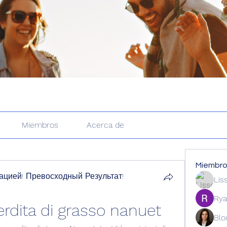
Miembros
Acerca de
Miembr
цией! Превосходный Результат!
Lis
Rya
erdita di grasso nanuet
Blo