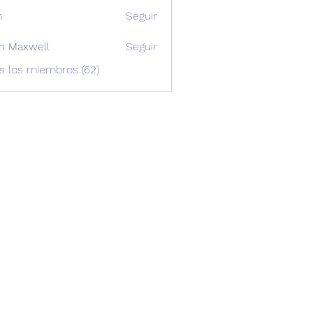
m
Seguir
n Maxwell
Seguir
xwell
s los miembros (62)