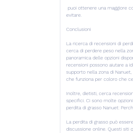
 puoi ottenere una maggiore comprensione di ciò che funziona e di cosa 
evitare.
Conclusioni
La ricerca di recensioni di perd
cerca di perdere peso nella zon
panoramica delle opzioni dispon
recensioni possono aiutare a iden
supporto nella zona di Nanuet,
che funziona per coloro che ce
Inoltre, dietisti, cerca recens
specifici. Ci sono molte opzioni 
perdita di grasso Nanuet: Perc
La perdita di grasso può essere 
discussione online. Questi siti o