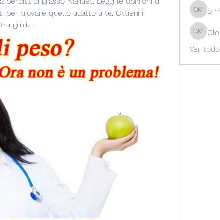
 perdita di grasso Nanuet. Leggi le opinioni di 
o 
ti per trovare quello adatto a te. Ottieni i 
o m
tra guida.
Gle
Glen Ma
Ver todo