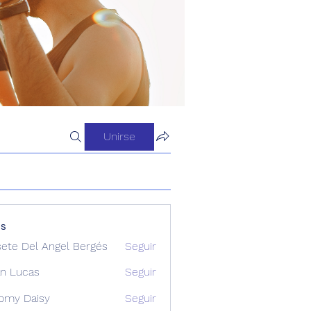
Unirse
os
sete Del Angel Bergés
Seguir
n Lucas
Seguir
omy Daisy
Seguir