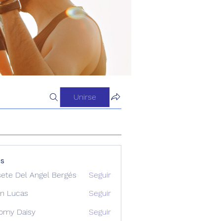
Unirse
os
sete Del Angel Bergés
Seguir
n Lucas
Seguir
omy Daisy
Seguir