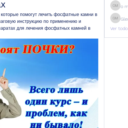
ах
o 
o m
 которые помогут лечить фосфатные камни в 
Gle
шаговую инструкцию по применению и 
Glen Ma
аратах для лечения фосфатных камней в 
Ver todo