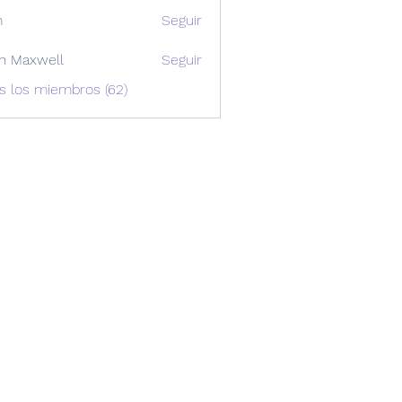
m
Seguir
n Maxwell
Seguir
xwell
s los miembros (62)