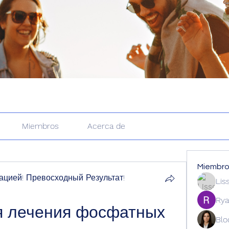
Miembros
Acerca de
Miembr
цией! Превосходный Результат!
Lis
Rya
 лечения фосфатных 
Blo