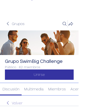
Grupos
Grupo SwimBig Challenge
Público
·
62 miembros
Unirse
Discusión
Multimedia
Miembros
Acerca de
Volver