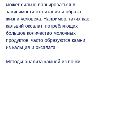
может сильно варьироваться в 
зависимости от питания и образа 
жизни человека. Например, таких как 
кальций оксалат, потребляющих 
большое количество молочных 
продуктов, часто образуются камни 
из кальция и оксалата.
Методы анализа камней из почки
Существует несколько методов 
анализа камней из почки. Один из 
самых распространенных методов - 
это анализ камня с помощью 
инфракрасной спектроскопии. Этот 
метод позволяет определить 
химический состав камня 
посредством измерения поглощения 
инфракрасного излучения. Другим 