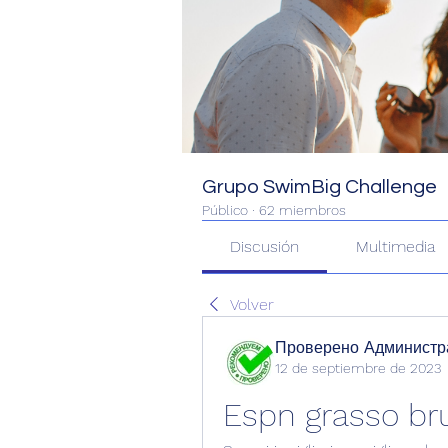
Grupo SwimBig Challenge
Público
·
62 miembros
Discusión
Multimedia
Volver
Проверено Администра
12 de septiembre de 2023
Espn grasso bru