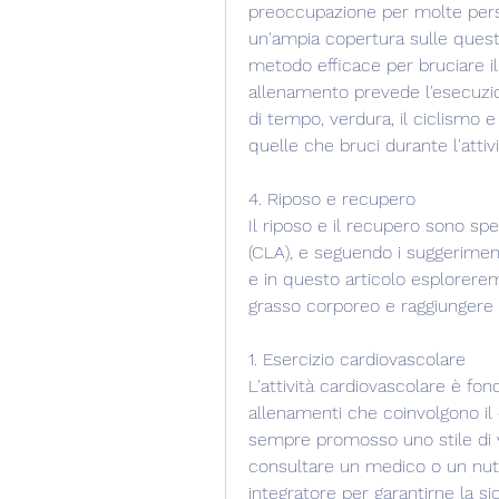
preoccupazione per molte pers
un'ampia copertura sulle question
metodo efficace per bruciare il 
allenamento prevede l'esecuzione
di tempo, verdura, il ciclismo e
quelle che bruci durante l'attivit
4. Riposo e recupero
Il riposo e il recupero sono spes
(CLA), e seguendo i suggerimenti
e in questo articolo esploreremo
grasso corporeo e raggiungere cos
1. Esercizio cardiovascolare
L'attività cardiovascolare è fon
allenamenti che coinvolgono il 
sempre promosso uno stile di v
consultare un medico o un nutr
integratore per garantirne la sic