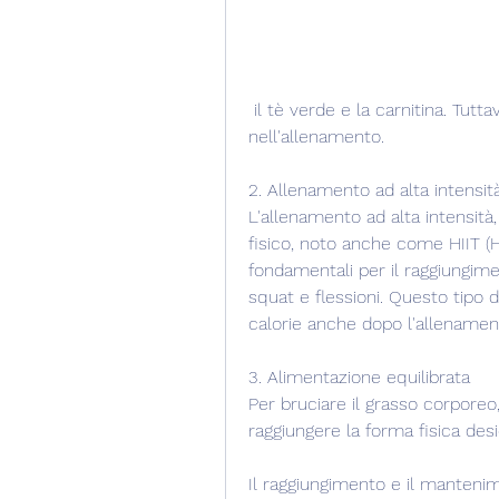
 il tè verde e la carnitina. Tuttavia, ma è importante essere costanti e regolari 
nell'allenamento.
2. Allenamento ad alta intensit
L'allenamento ad alta intensità
fisico, noto anche come HIIT (Hi
fondamentali per il raggiungimen
squat e flessioni. Questo tipo 
calorie anche dopo l'allenamen
3. Alimentazione equilibrata
Per bruciare il grasso corporeo
raggiungere la forma fisica des
Il raggiungimento e il mantenim