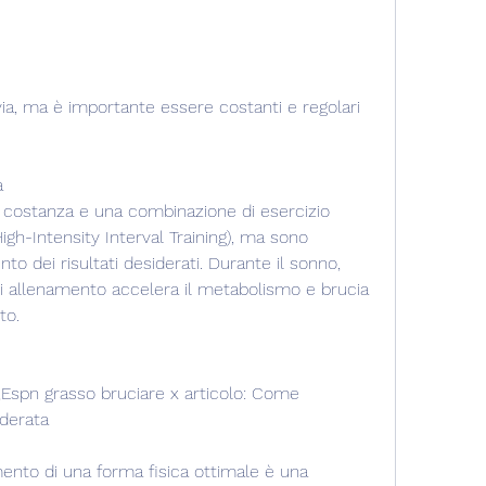
à
, costanza e una combinazione di esercizio 
gh-Intensity Interval Training), ma sono 
to dei risultati desiderati. Durante il sonno, 
di allenamento accelera il metabolismo e brucia 
to.
,Espn grasso bruciare x articolo: Come 
iderata
ento di una forma fisica ottimale è una 