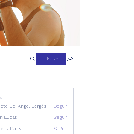
Unirse
os
sete Del Angel Bergés
Seguir
n Lucas
Seguir
omy Daisy
Seguir