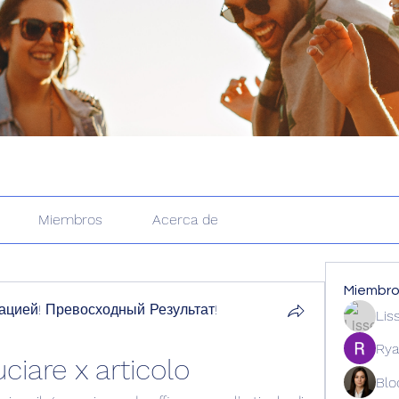
Miembros
Acerca de
Miembr
цией! Превосходный Результат!
Lis
Rya
ciare x articolo
Blo