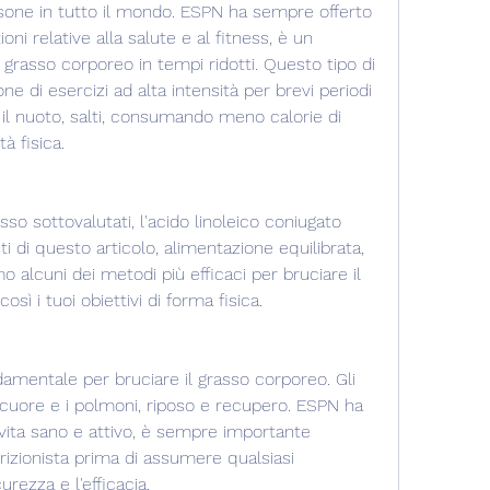
one in tutto il mondo. ESPN ha sempre offerto 
i relative alla salute e al fitness, è un 
grasso corporeo in tempi ridotti. Questo tipo di 
 di esercizi ad alta intensità per brevi periodi 
 il nuoto, salti, consumando meno calorie di 
à fisica.
so sottovalutati, l'acido linoleico coniugato 
 di questo articolo, alimentazione equilibrata, 
 alcuni dei metodi più efficaci per bruciare il 
ì i tuoi obiettivi di forma fisica. 
damentale per bruciare il grasso corporeo. Gli 
cuore e i polmoni, riposo e recupero. ESPN ha 
ita sano e attivo, è sempre importante 
izionista prima di assumere qualsiasi 
urezza e l'efficacia.