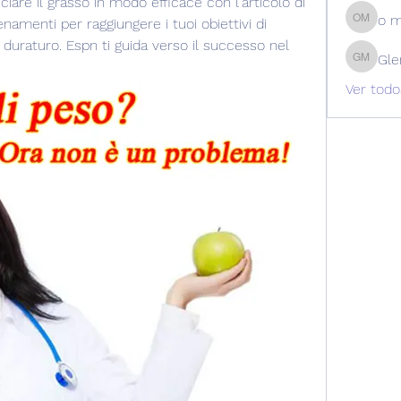
uciare il grasso in modo efficace con l'articolo di 
o 
lenamenti per raggiungere i tuoi obiettivi di 
o m
duraturo. Espn ti guida verso il successo nel 
Gle
Glen Ma
Ver todo