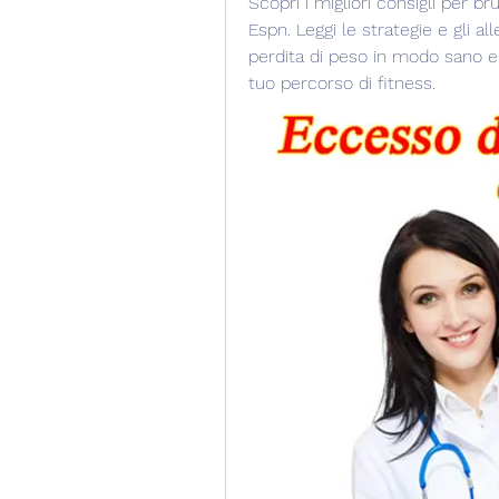
Scopri i migliori consigli per br
Espn. Leggi le strategie e gli al
perdita di peso in modo sano e 
tuo percorso di fitness.