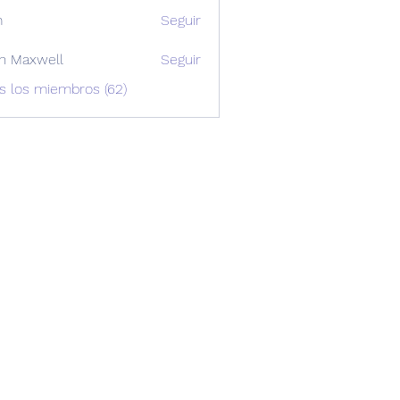
m
Seguir
n Maxwell
Seguir
xwell
s los miembros (62)