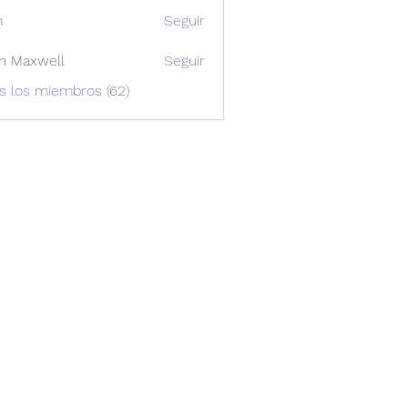
m
Seguir
n Maxwell
Seguir
xwell
s los miembros (62)