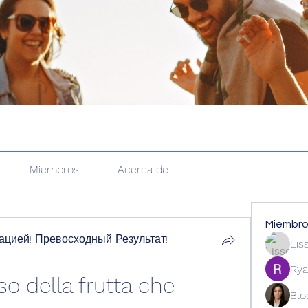
Miembros
Acerca de
Miembr
цией! Превосходный Результат!
Lis
Rya
so della frutta che 
Blo