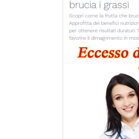
brucia i grassi
Scopri come la frutta che brucia 
Approfitta dei benefici nutriziona
per ottenere risultati duraturi. 
favorire il dimagrimento in mod