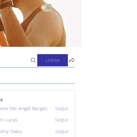
Unirse
os
sete Del Angel Bergés
Seguir
n Lucas
Seguir
omy Daisy
Seguir