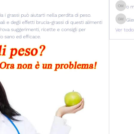
o 
o m
i grassi può aiutarti nella perdita di peso. 
Gle
li e degli effetti brucia-grassi di questi alimenti 
Glen Ma
Trova suggerimenti, ricette e consigli per 
Ver todo
o sano ed efficace.