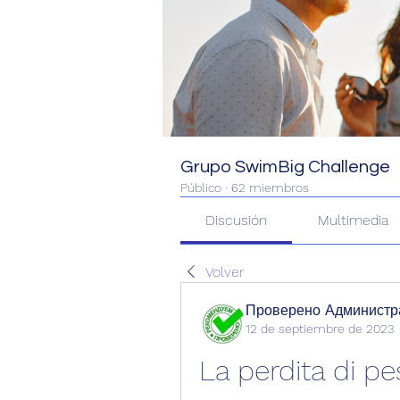
Grupo SwimBig Challenge
Público
·
62 miembros
Discusión
Multimedia
Volver
Проверено Администра
12 de septiembre de 2023
La perdita di pe