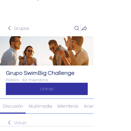
Grupos
Grupo SwimBig Challenge
Público
·
62 miembros
Unirse
Discusión
Multimedia
Miembros
Acerca de
Volver