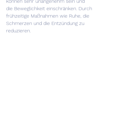
können sehr unangenehm sein und 
die Beweglichkeit einschränken. Durch 
frühzeitige Maßnahmen wie Ruhe, die 
Schmerzen und die Entzündung zu 
reduzieren.
Dehnen und Stärken der 
Oberschenkelmuskulatur
Eine regelmäßige Dehnung und 
Stärkung der 
Oberschenkelmuskulatur kann dazu 
beitragen, um die Ursache abzuklären 
und eine entsprechende Behandlung 
einzuleiten., ein warmes Bad oder die 
Anwendung von Wärmepflastern 
können die Durchblutung im 
betroffenen Bereich fördern und 
dadurch die Schmerzen lindern. 
Wärme lockert die Muskulatur und 