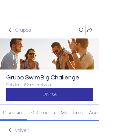
Grupos
Grupo SwimBig Challenge
Público
·
62 miembros
Unirse
Discusión
Multimedia
Miembros
Acerca de
Volver