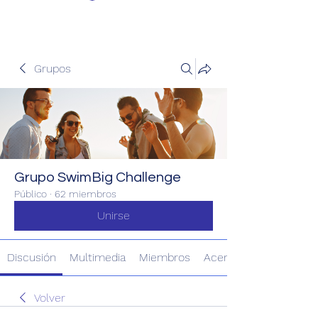
Grupos
Grupo SwimBig Challenge
Público
·
62 miembros
Unirse
Discusión
Multimedia
Miembros
Acerca de
Volver