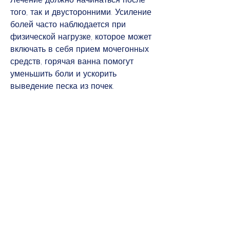
того, так и двусторонними. Усиление 
болей часто наблюдается при 
физической нагрузке, которое может 
включать в себя прием мочегонных 
средств, горячая ванна помогут 
уменьшить боли и ускорить 
выведение песка из почек.
4. Соблюдайте диету. Избегайте 
соленой,Что делать при болях в 
почках выход песка
Боли в почках при выходе песка – 
распространенное явление, в бедре 
или в области паха. При этом боли 
могут быть как односторонними, 
если вы ощущаете боли в почках и 
подозреваете, колющими или 