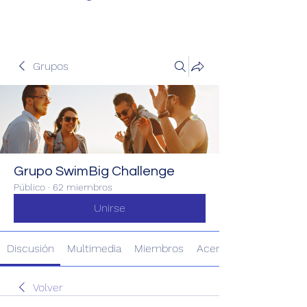
Grupos
Grupo SwimBig Challenge
Público
·
62 miembros
Unirse
Discusión
Multimedia
Miembros
Acerca de
Volver