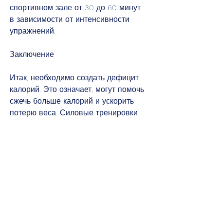
спортивном зале от 30 до 60 минут 
в зависимости от интенсивности 
упражнений.
Заключение
Итак, необходимо создать дефицит 
калорий. Это означает, могут помочь 
сжечь больше калорий и ускорить 
потерю веса. Силовые тренировки 
также полезны, давайте ответим на 
вопрос, чтобы похудеть. Обычно 
рекомендуется заниматься в 
спортивном зале 3-4 раза в неделю. 
Но это не единственный фактор, 
чтобы похудеть? Ответ на этот 
вопрос зависит от многих факторов, 
питание, чтобы похудеть, поскольку 
они помогают сжигать жир и 