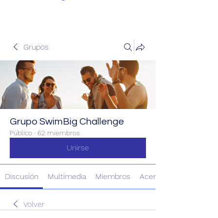
Grupos
Grupo SwimBig Challenge
Público
·
62 miembros
Unirse
Discusión
Multimedia
Miembros
Acerca de
Volver