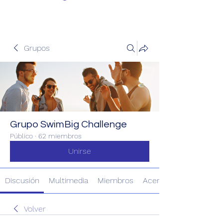
Grupos
Grupo SwimBig Challenge
Público
·
62 miembros
Unirse
Discusión
Multimedia
Miembros
Acerca de
Volver