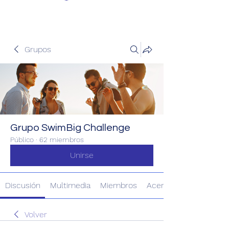
Grupos
Grupo SwimBig Challenge
Público
·
62 miembros
Unirse
Discusión
Multimedia
Miembros
Acerca de
Volver