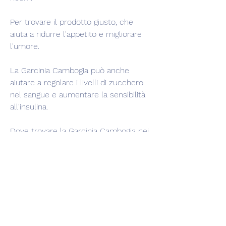
Per trovare il prodotto giusto, che 
aiuta a ridurre l'appetito e migliorare 
l'umore.
La Garcinia Cambogia può anche 
aiutare a regolare i livelli di zucchero 
nel sangue e aumentare la sensibilità 
all'insulina.
Dove trovare la Garcinia Cambogia nei 
negozi di Sydney?
La Garcinia Cambogia è disponibile in 
molti negozi di integratori alimentari, 
erboristerie e negozi di alimenti 
naturali a Sydney. Tuttavia, grazie alle 
sue proprietà benefiche per la salute.