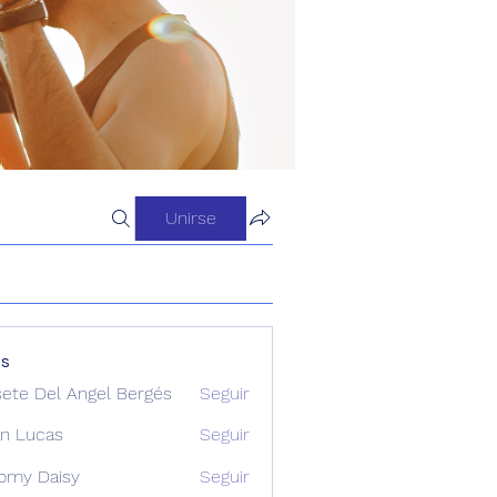
Unirse
os
sete Del Angel Bergés
Seguir
n Lucas
Seguir
omy Daisy
Seguir