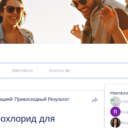
Miembros
Acerca de
Miembr
цией! Превосходный Результат!
Lis
Rya
охлорид для 
Blo