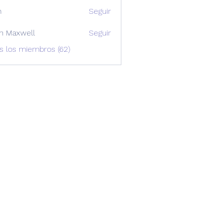
m
Seguir
n Maxwell
Seguir
xwell
s los miembros (62)