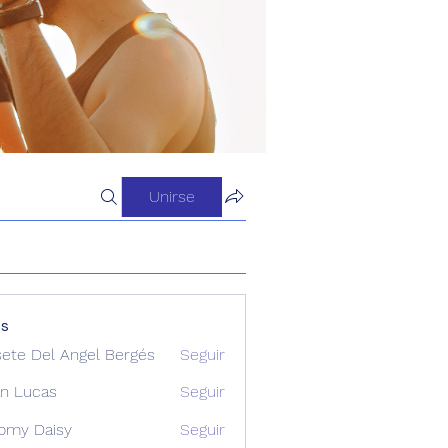
Unirse
os
sete Del Angel Bergés
Seguir
n Lucas
Seguir
omy Daisy
Seguir