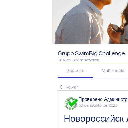
Grupo SwimBig Challenge
Público
·
62 miembros
Discusión
Multimedia
Volver
Проверено Администра
30 de agosto de 2023
Новороссийск л