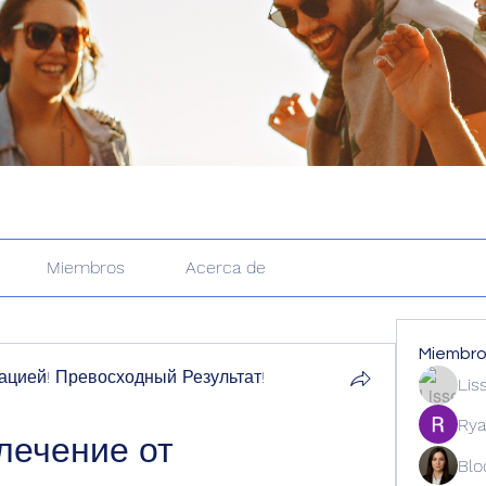
Miembros
Acerca de
Miembr
цией! Превосходный Результат!
Lis
Rya
ечение от 
Blo