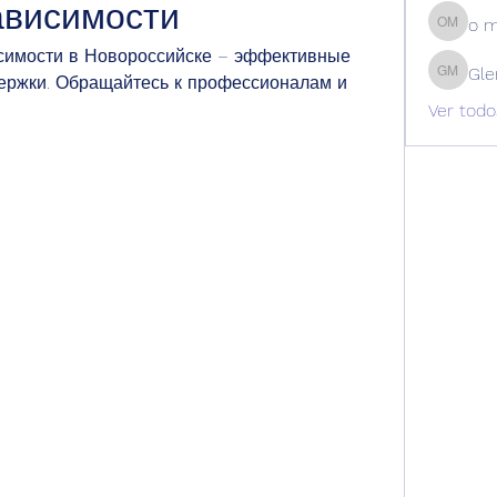
ависимости
o 
o m
симости в Новороссийске – эффективные 
Gle
ержки. Обращайтесь к профессионалам и 
Glen Ma
Ver todo