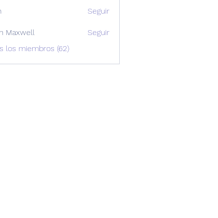
m
Seguir
n Maxwell
Seguir
xwell
s los miembros (62)