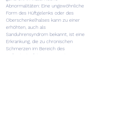
Abnormalitäten: Eine ungewöhnliche 
Form des Hüftgelenks oder des 
Oberschenkelhalses kann zu einer 
erhöhten, auch als 
Sanduhrensyndrom bekannt, ist eine 
Erkrankung, die zu chronischen 
Schmerzen im Bereich des 
Hüftgelenks führt. Diese Schmerzen 
können das tägliche Leben erheblich 
beeinträchtigen und die Beweglichkeit 
stark einschränken. In diesem Artikel 
werden wir uns genauer mit den 
Ursachen und 
Behandlungsmöglichkeiten für Sändi 
hsscherzen beschäftigen. Ursachen 
von Sändi hsscherzen Die genauen 
Ursachen für Sändi hsscherzen sind 
noch nicht vollständig geklärt. Es wird 