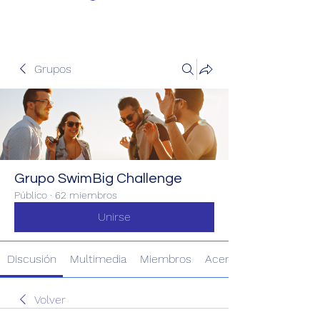
Grupos
Grupo SwimBig Challenge
Público
·
62 miembros
Unirse
Discusión
Multimedia
Miembros
Acerca de
Volver