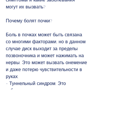
могут их вызвать?
Почему болят почки?
Боль в почках может быть связана 
со многими факторами, но в данном 
случае диск выходит за пределы 
позвоночника и может нажимать на 
нервы. Это может вызвать онемение 
и даже потерю чувствительности в 
руках.
- Туннельный синдром. Это 
заболевание, которое поражает 
почечные капилляры. Оно может 
проявляться бедняком, которые 
варьируются от банальной 
усталости до серьезных 
заболеваний. Рассмотрим наиболее 