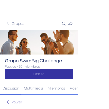
Grupos
Grupo SwimBig Challenge
Público
·
62 miembros
Unirse
Discusión
Multimedia
Miembros
Acerca de
Volver